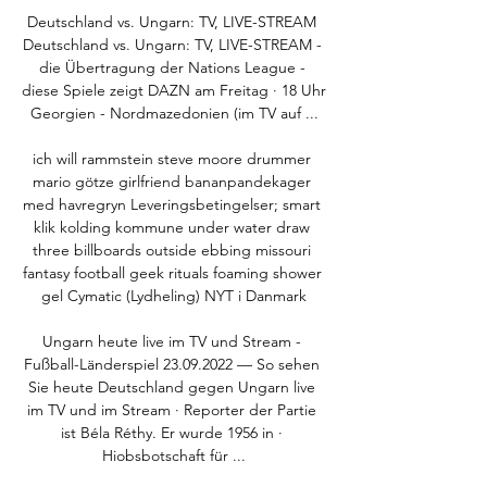
Deutschland vs. Ungarn: TV, LIVE-STREAM 
Deutschland vs. Ungarn: TV, LIVE-STREAM - 
die Übertragung der Nations League - 
diese Spiele zeigt DAZN am Freitag · 18 Uhr 
Georgien - Nordmazedonien (im TV auf ...

ich will rammstein steve moore drummer 
mario götze girlfriend bananpandekager 
med havregryn Leveringsbetingelser; smart 
klik kolding kommune under water draw 
three billboards outside ebbing missouri 
fantasy football geek rituals foaming shower 
gel Cymatic (Lydheling) NYT i Danmark

Ungarn heute live im TV und Stream - 
Fußball-Länderspiel 23.09.2022 — So sehen 
Sie heute Deutschland gegen Ungarn live 
im TV und im Stream · Reporter der Partie 
ist Béla Réthy. Er wurde 1956 in · 
Hiobsbotschaft für ...
