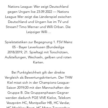
Nations League: Wer zeigt Deutschland 
gegen Ungarn live 23.09.2022 — Nations 
League Wer zeigt das Länderspiel zwischen 
Deutschland und Ungarn live im TV und 
Stream? Timo Werner und Willi Orban. Die 
Leipziger Willi ...

Spielstatistiken zur Begegnung 1. FSV Mainz 
05 - Bayer Leverkusen (Bundesliga 
2018/2019, 21. Spieltag) mit Torschützen, 
Aufstellungen, Wechseln, gelben und roten 
Karten.

Bei Punktgleichheit gilt der direkte 
Vergleich als Bewertungskriterium. Der THW 
Kiel misst sich in der Champions-League-
Saison 2019/20 mit den Mannschaften der 
Gruppe B. Die Gruppenphasen-Gegner 
werden dadurch PGE VIVE Kielce, Telekom 
Veszprém HC, Montpellier HB, HC Vardar, 
HC Meshkov Brest, HC Motor Zaporozhye 