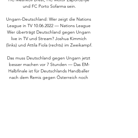
und FC Porto Sofarma sein.

Ungarn-Deutschland: Wer zeigt die Nations 
League in TV 10.06.2022 — Nations League 
Wer überträgt Deutschland gegen Ungarn 
live in TV und Stream? Joshua Kimmich 
(links) und Attila Fiola (rechts) im Zweikampf.

Das muss Deutschland gegen Ungarn jetzt 
besser machen vor 7 Stunden — Das EM-
Halbfinale ist für Deutschlands Handballer 
nach dem Remis gegen Österreich noch 
erreichbar. Dafür müssen aber gegen 
Ungarn nicht nur ...

AC Kajaani statistiken, Kader & Live 
Spielstand – Extratips.de stellte detaillierte 
Spielstatistiken, neueste Ergebnisse, 
Ausstattung, Formation, Tore, Assists und 
mehr zur Verfügung
