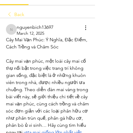
Back
nguyenbich13697
nguyenbich13697
March 12, 2025
Cây Mai Vạn Phúc: Ý Nghĩa, Đặc Điểm, 
Cách Trồng và Chăm Sóc
Cây mai vạn phúc, một loài cây mai cổ 
thụ nổi bật trong việc trang trí không 
gian sống, đặc biệt là ở những khuôn 
viên trong nhà, được nhiều người ưa 
chuộng. Theo diễn đàn mai vàng trong 
bài viết này, sẽ giới thiệu chi tiết về cây 
mai vạn phúc, cùng cách trồng và chăm 
sóc đơn giản với các loại phân hữu cơ 
như phân trùn quế, phân gà hữu cơ, 
phân bò ủ vi sinh… Hãy cùng tìm hiểu 
ngay tại 
vựa mai giống lớn nhất việt 