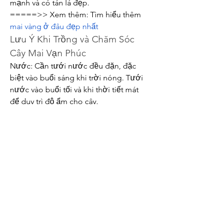
mạnh và có tán lá đẹp.
=====>> Xem thêm: Tìm hiểu thêm 
mai vàng ở đâu đẹp nhất
Lưu Ý Khi Trồng và Chăm Sóc 
Cây Mai Vạn Phúc
Nước: Cần tưới nước đều đặn, đặc 
biệt vào buổi sáng khi trời nóng. Tưới 
nước vào buổi tối và khi thời tiết mát 
để duy trì độ ẩm cho cây.
Bón phân: Sử dụng phân NPK 15-15 
mỗi tháng để cung cấp dinh dưỡng 
cho cây. Bổ sung phân hữu cơ sau nửa 
năm trồng.
Đất: Chọn đất màu mỡ, thoát nước tốt 
và tránh tình trạng ngập úng.
Kết Luận
Cây mai vạn phúc không chỉ là loài cây 
trang trí đẹp mắt mà còn mang nhiều ý 