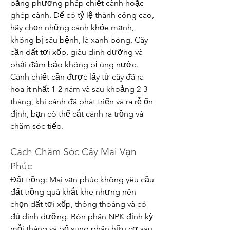
bằng phương pháp chiết cành hoặc 
ghép cành. Để có tỷ lệ thành công cao, 
hãy chọn những cành khỏe mạnh, 
không bị sâu bệnh, lá xanh bóng. Cây 
cần đất tơi xốp, giàu dinh dưỡng và 
phải đảm bảo không bị úng nước. 
Cành chiết cần được lấy từ cây đã ra 
hoa ít nhất 1-2 năm và sau khoảng 2-3 
tháng, khi cành đã phát triển và ra rễ ổn 
định, bạn có thể cắt cành ra trồng và 
chăm sóc tiếp.
Cách Chăm Sóc Cây Mai Vạn 
Phúc
Đất trồng: Mai vạn phúc không yêu cầu 
đất trồng quá khắt khe nhưng nên 
chọn đất tơi xốp, thông thoáng và có 
đủ dinh dưỡng. Bón phân NPK định kỳ 
mỗi tháng và bổ sung phân hữu cơ sau 