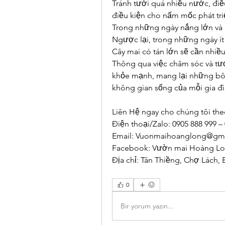
Tránh tưới quá nhiều nước, điều
điều kiện cho nấm mốc phát tri
Trong những ngày nắng lớn và g
Ngược lại, trong những ngày ít 
Cây mai có tán lớn sẽ cần nhiề
Thông qua việc chăm sóc và tướ
khỏe mạnh, mang lại những bô
không gian sống của mỗi gia đì
Liên Hệ ngay cho chúng tôi the
Điện thoại/Zalo: 0905 888 999 –
Email: 
Vuonmaihoanglong@gma
Facebook: Vườn mai Hoàng L
Địa chỉ: Tân Thiềng, Chợ Lách, 
0
Bir yorum yazın...