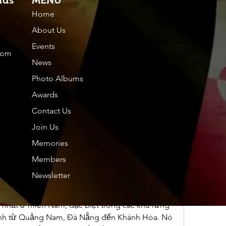
nds
MENU
Home
Members
About
About Us
Events
com
Friends
News
Dol
Photo Albums
Tou
ai Vàng
Awards
 là một loài hoa đặc trưng thường xuất hiện vào 
hp.
Contact Us
hp.Lidia
 sắc xuân rực rỡ và không khí ấm áp. Nhưng 
Join Us
Nor
loài cây này? Hoa mai không chỉ đẹp mà còn 
văn hóa và phong tục truyền thống của người 
Memories
Nil
i hoa này, chúng ta hãy cùng nhau tìm hiểu qua 
Members
See All F
Newsletter
, có tên khoa học là Ochna integerrima. Tại 
 nhất ở miền Nam, đặc biệt trong các khu rừng 
tỉnh từ Quảng Nam, Đà Nẵng đến Khánh Hòa. Nó 