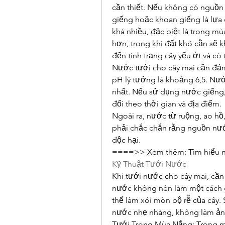
cần thiết. Nếu không có nguồn 
giếng hoặc khoan giếng là lựa 
khá nhiều, đặc biệt là trong mù
hơn, trong khi đất khô cằn sẽ 
đến tình trạng cây yếu ớt và có 
Nước tưới cho cây mai cần đảm
pH lý tưởng là khoảng 6,5. Nướ
nhất. Nếu sử dụng nước giếng, c
đổi theo thời gian và địa điểm.
Ngoài ra, nước từ ruộng, ao hồ
phải chắc chắn rằng nguồn nướ
độc hại.
====>> Xem thêm: Tìm hiểu nh
Kỹ Thuật Tưới Nước
Khi tưới nước cho cây mai, cần 
nước không nên làm một cách g
thể làm xói mòn bộ rễ của cây. 
nước nhẹ nhàng, không làm ản
Tưới Trong Mùa Nắng: Trong mù