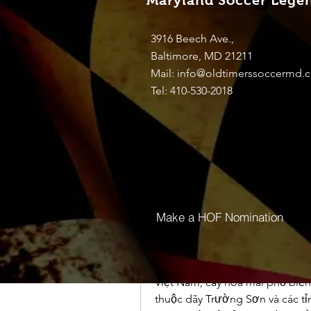
Maryland Soccer Lege
Discussion
Media
3916 Beech Ave.,
Baltimore, MD 21211
Back
Mail:
info@oldtimerssoccermd.
Tel: 410-530-2018
nguyenbich13697
September 7, 2024
nguyenbich13697
Kỹ Thuật Tưới Nước Cho Cây M
Như chúng ta đều biết, hoa mai
dịp Tết Nguyên Đán, mang theo
liệu bạn có thực sự hiểu rõ về 
mang nhiều ý nghĩa sâu sắc về 
Việt Nam. Để hiểu rõ hơn về loà
Make a HOF Nomination
bài viết sau.
Tổng quan về cây hoa mai
Cây hoa mai thuộc họ Ochnaceae
Việt Nam, cây hoa mai phổ biến
thuộc dãy Trường Sơn và các 