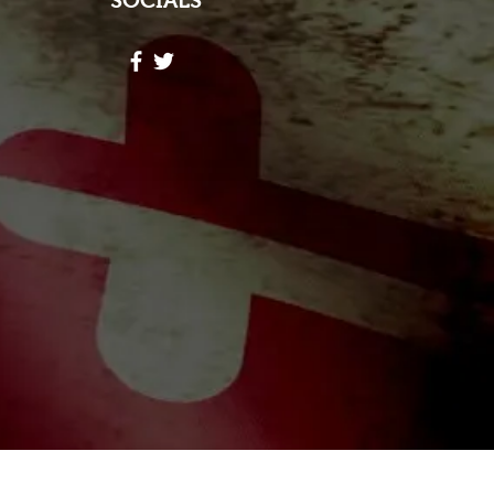
SOCIALS
ores Lope
Follow
hid Alone Boy
Follow
Lidia047199
Follow
047199
ah Simon
Follow
a Moni
Follow
riends (344)