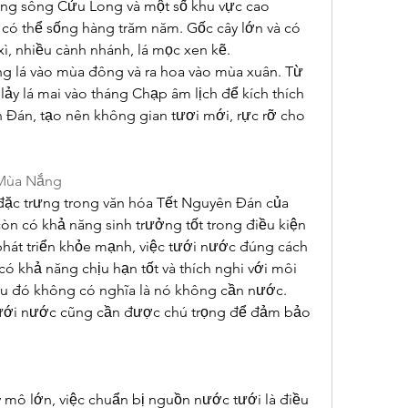
ng sông Cửu Long và một số khu vực cao 
, có thể sống hàng trăm năm. Gốc cây lớn và có 
 xì, nhiều cành nhánh, lá mọc xen kẽ.
ng lá vào mùa đông và ra hoa vào mùa xuân. Từ 
lảy lá mai vào tháng Chạp âm lịch để kích thích 
 Đán, tạo nên không gian tươi mới, rực rỡ cho 
 Mùa Nắng
đặc trưng trong văn hóa Tết Nguyên Đán của 
òn có khả năng sinh trưởng tốt trong điều kiện 
phát triển khỏe mạnh, việc tưới nước đúng cách 
có khả năng chịu hạn tốt và thích nghi với môi 
 đó không có nghĩa là nó không cần nước. 
ưới nước cũng cần được chú trọng để đảm bảo 
mô lớn, việc chuẩn bị nguồn nước tưới là điều 