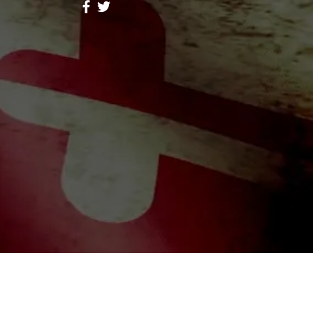
ores Lope
Follow
hid Alone Boy
Follow
Lidia047199
Follow
047199
ah Simon
Follow
a Moni
Follow
riends (344)