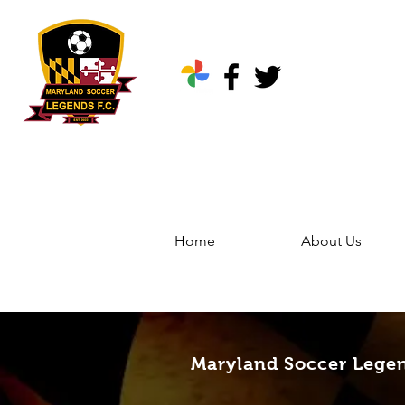
Home
About Us
Home
Groups
Marylan
Maryland Soccer Legen
Maryland Soccer Lege
Public
·
344 friends