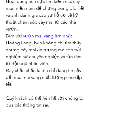
Hóa, đang tích cực tìm kiếm các cây 
mai miền nam để chưng trong dịp Tết, 
và anh đánh giá cao sự hỗ trợ về kỹ 
thuật chăm sóc cây mai từ các nhà 
vườn.
Đến với 
vườn mai vàng lớn nhất
Hoàng Long, bạn không chỉ tìm thấy 
những cây mai ấn tượng mà còn trải 
nghiệm sự chuyên nghiệp và tận tâm 
từ đội ngũ nhân viên.
Đây chắc chắn là địa chỉ đáng tin cậy 
để mua mai vàng chất lượng cho dịp 
tết.
Quý khách có thể liên hệ với chúng tôi 
qua các thông tin sau:
Điện thoại/Zalo: 0905 888 999 – 0799 
888 999 – 0888777777