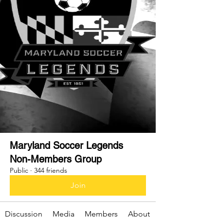
Maryland Soccer Legends
Non-Members Group
Public
·
344 friends
Join
Discussion
Media
Members
About