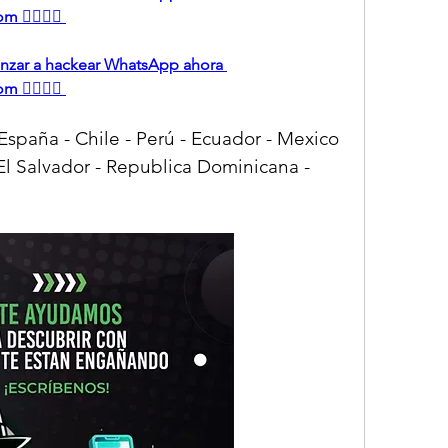
 👈🏻👈🏻
menzar a hackear WhatsApp ahora 
 👈🏻👈🏻
aña - Chile - Perú - Ecuador - Mexico 
l Salvador - Republica Dominicana - 