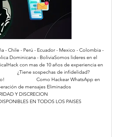
 Chile - Perú - Ecuador - Mexico - Colombia - 
lica Dominicana - BoliviaSomos lideres en el 
icalHack con mas de 10 años de experiencia en 
      ¿Tiene sospechas de infidelidad?                        
                         Como Hackear WhatsApp en 
n de mensajes Eliminados                          
N                            
EN TODOS LOS PAISES                          