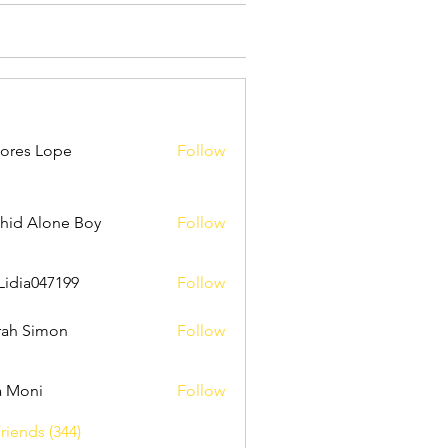
ores Lope
Follow
hid Alone Boy
Follow
Lidia047199
Follow
047199
ah Simon
Follow
a Moni
Follow
riends (344)