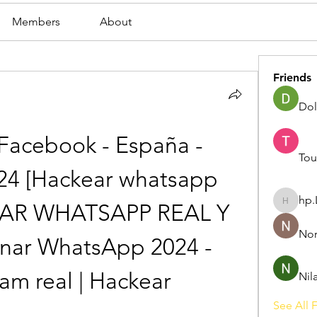
Members
About
Friends
Dol
acebook - España - 
Tou
24 [Hackear whatsapp 
hp.
PIAR WHATSAPP REAL Y 
hp.Lidia
Nor
nar WhatsApp 2024 - 
am real | Hackear 
Nil
See All F