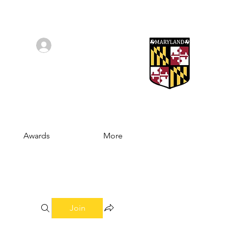
Log In/Sign Up
Awards
More
Join